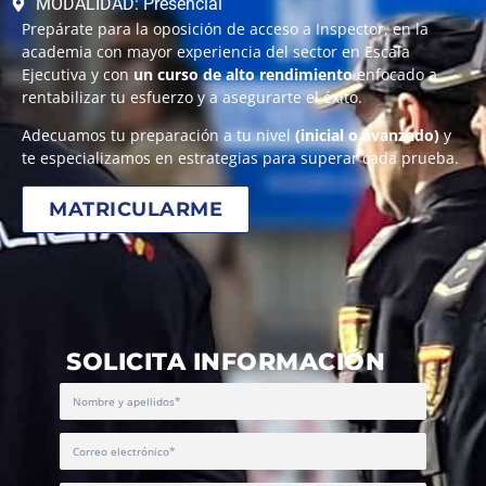
MODALIDAD: Presencial
Prepárate para la oposición de acceso a Inspector, en la
academia con mayor experiencia del sector en Escala
Ejecutiva y con
un curso de alto rendimiento
enfocado a
rentabilizar tu esfuerzo y a asegurarte el éxito.
Adecuamos tu preparación a tu nivel
(inicial o avanzado)
y
te especializamos en estrategias para superar cada prueba.
MATRICULARME
SOLICITA INFORMACIÓN