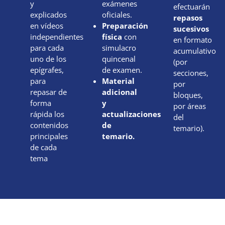
y
exámenes
efectuarán
explicados
oficiales.
repasos
en vídeos
Preparación
sucesivos
independientes
física
con
en formato
para cada
simulacro
acumulativo
uno de los
quincenal
(por
epígrafes,
de examen.
secciones,
para
Material
por
repasar de
adicional
bloques,
forma
y
por áreas
rápida los
actualizaciones
del
contenidos
de
temario).
principales
temario
.
de cada
tema