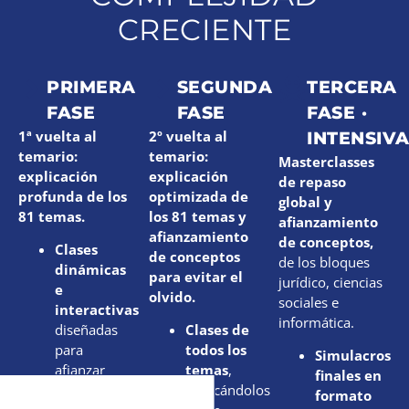
CRECIENTE
PRIMERA
SEGUNDA
TERCERA
FASE
FASE
FASE ·
1ª vuelta al
2º vuelta al
INTENSIV
temario:
temario:
Masterclasses
explicación
explicación
de repaso
profunda de los
optimizada de
global y
81 temas.
los 81 temas y
afianzamiento
afianzamiento
de conceptos,
Clases
de conceptos
de los bloques
dinámicas
para evitar el
jurídico, ciencias
e
olvido.
sociales e
interactivas
informática.
diseñadas
Clases de
para
todos los
Simulacros
afianzar
temas
,
finales en
conocimientos.
enfocándolos
formato