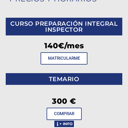
las posibles causas de exclusión y a asesorarte ante cualquier
duda.
CURSO PREPARACIÓN INTEGRAL
INSPECTOR
140€/mes
MATRICULARME
TEMARIO
300 €
COMPRAR
+ INFO