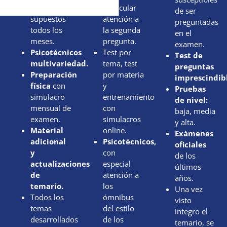
variedad de
particular
de ser
supuestos
atención a
preguntadas
todos los
la segunda
en el
meses.
pregunta.
examen.
Psicotécnicos
Test por
Test de
multivariedad
.
tema, test
preguntas
Preparación
por materia
imprescindibl
física
con
y
Pruebas
simulacro
entrenamiento
de nivel:
mensual de
con
baja, media
examen.
simulacros
y alta.
Material
online.
Exámenes
adicional
Psicotécnicos,
oficiales
y
con
de los
actualizaciones
especial
últimos
de
atención a
años.
temario.
los
Una vez
Todos los
ómnibus
visto
temas
del estilo
íntegro el
desarrollados
de los
temario, se