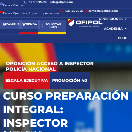
91 618 95 61
info@ofipol.com
Escala Básica:
626 44 70 29
contacto@ofipol.com
Escala Ejecutiva, Superior y Ascensos:
OPOSICIONES
CAMPUS
TIENDA
SOLICITAR
INFO
ACADEMIA
BLOG
OPOSICIÓN ACCESO A INSPECTOR
POLICÍA NACIONAL
ESCALA EJECUTIVA
PROMOCIÓN 40
CURSO PREPARACIÓN
INTEGRAL:
INSPECTOR