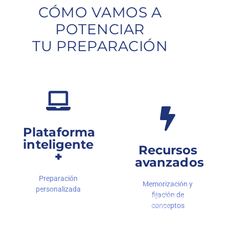
CÓMO VAMOS A
POTENCIAR
TU PREPARACIÓN
Plataforma
inteligente
Recursos
+
avanzados
Preparación
Memorización y
Contarás con herramientas
personalizada
Tu plataforma será tu
fijación de
digitales para practicar de
centro de operaciones
forma intensiva:
conceptos
para tu preparación de
Cuestionarios de los
alto nivel. Está
50 conceptos