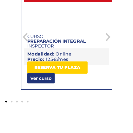
CURSO
C
PREPARACIÓN INTEGRAL
S
INSPECTOR
I
Modalidad:
Online
M
Precio:
125€/mes
P
RESERVA TU PLAZA
Ver curso