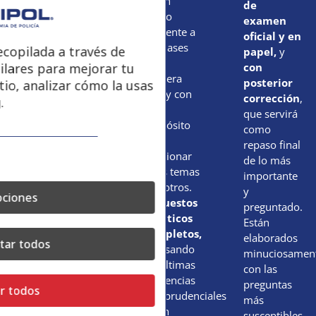
Test por
de un
de
tema, test
modo
examen
por
diferente a
oficial y en
bloques y
las clases
copilada a través de
papel,
y
entrenamiento
de la
ilares para mejorar tu
con
con
primera
posterior
tio, analizar cómo la usas
simulacros
fase y con
corrección
,
.
online.
el
que servirá
Supuestos
propósito
como
prácticos
,
de
repaso final
en modo
relacionar
de lo más
progresivo,
unos temas
importante
empezando
con otros.
y
ciones
por la
Supuestos
preguntado.
primera
prácticos
Están
pregunta y
completos,
elaborados
tar todos
avanzando
repasando
minuciosamen
cada
las últimas
con las
semana,
tendencias
preguntas
r todos
con gran
jurisprudenciales
más
cantidad y
y con
susceptibles