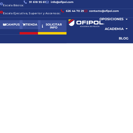
91 618 95 61
info@ofipol.com
Escala Básica:
626 44 70 29
contacto@ofipol.com
Escala Ejecutiva, Superior y Ascensos:
OPOSICIONES
CAMPUS
TIENDA
SOLICITAR
INFO
ACADEMIA
BLOG
TEMARIO DE LA
OPOSICIÓN A
POLICÍA NACIONAL
En Ofipol ofrecemos el temario para la oposición