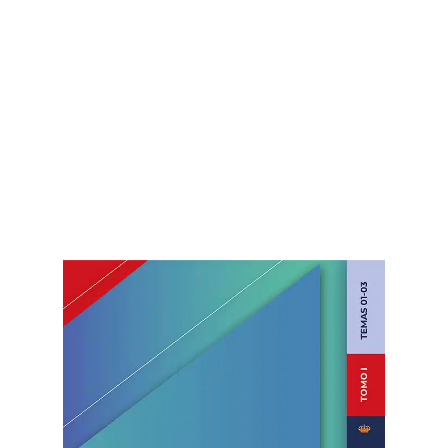
a Policía Nacional, completamente actualizado y
optimizado, que hemos ido mejorando durante
los 25 años de existencia de la academia. 95 de
las 100 preguntas del examen oficial están cada
año en el temario de Ofipol. Así que, si te lo
sabes, apruebas.