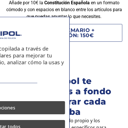
Añade por 10€ la
Constitución Española
en un formato
cómodo y con espacios en blanco entre los artículos para
que puedas apuntar lo que necesites.
COMPRAR TEMARIO +
CONSTITUCIÓN: 150€
opilada a través de
lares para mejorar tu
io, analizar cómo la usas y
En Ofipol te
preparamos a fondo
para superar cada
ciones
prueba
Tenemos un método propio y los
tar todos
mejores profesionales específicos para