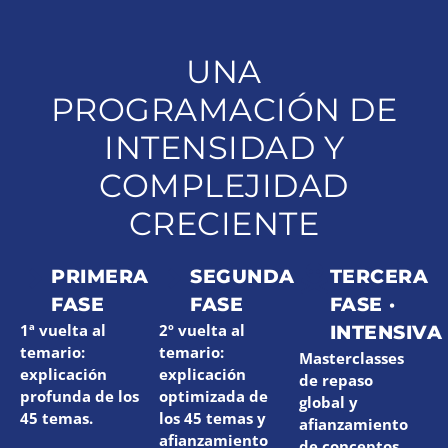
UNA
PROGRAMACIÓN DE
INTENSIDAD Y
COMPLEJIDAD
CRECIENTE
PRIMERA
SEGUNDA
TERCERA
FASE
FASE
FASE ·
1ª vuelta al
2º vuelta al
INTENSIVA
temario:
temario:
Masterclasses
explicación
explicación
de repaso
profunda de los
optimizada de
global y
45 temas.
los 45 temas y
afianzamiento
afianzamiento
de conceptos,