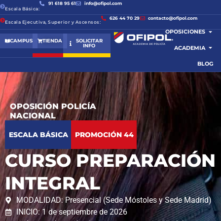
91 618 95 61
info@ofipol.com
Escala Básica:
626 44 70 29
contacto@ofipol.com
Escala Ejecutiva, Superior y Ascensos:
OPOSICIONES
CAMPUS
TIENDA
SOLICITAR
INFO
ACADEMIA
BLOG
OPOSICIÓN POLICÍA
NACIONAL
ESCALA BÁSICA
PROMOCIÓN 44
CURSO PREPARACIÓN
INTEGRAL
MODALIDAD: Presencial (Sede Móstoles y Sede Madrid)
INICIO: 1 de septiembre de 2026