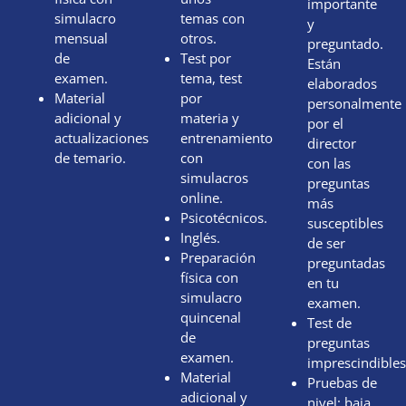
importante
simulacro
temas con
y
mensual
otros.
preguntado.
de
Test por
Están
examen.
tema, test
elaborados
Material
por
personalmente
adicional y
materia y
por el
actualizaciones
entrenamiento
director
de temario.
con
con las
simulacros
preguntas
online.
más
Psicotécnicos.
susceptibles
Inglés.
de ser
Preparación
preguntadas
física con
en tu
simulacro
examen.
quincenal
Test de
de
preguntas
examen.
imprescindibles
Material
Pruebas de
adicional y
nivel: baja,