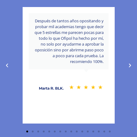
cinco
Después de tantos años opositando y
ue he
probar mil academias tengo que decir
sue
 para
que 5 estrellas me parecen pocas para
oñado
todo lo que Ofipol ha hecho por mí,
PTO.
no solo por ayudarme a aprobar la
oposición sino por abrirme paso poco
a poco para cada prueba. La
recomiendo 100%.
Marta R. BLK.