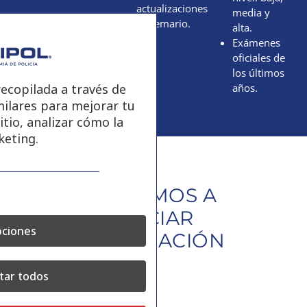
actualizaciones
media y
de temario.
alta.
Exámenes
oficiales de
los últimos
ecopilada a través de
años.
milares para mejorar tu
itio, analizar cómo la
keting.
CÓMO VAMOS A
POTENCIAR
ciones
TU PREPARACIÓN
tar todos