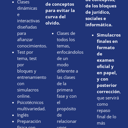
Clases
de conceptos
de los bloques
dinámicas
para evitar la
de jurídico,
e
curva del
sociales e
interactivas
olvido.
informática.
diseñadas
para
Clases de
Simulacros
afianzar
todos los
finales en
conocimientos.
temas,
formato
Test por
enfocándolos
de
tema, test
de un
examen
por
modo
oficial y
bloques y
diferente a
en papel,
entrenamiento
las clases
y con
con
de la
posterior
simulacros
primera
corrección
,
online.
fase y con
que servirá
Psicotécnicos
el
como
multivariedad.
propósito
repaso
Inglés
de
final de lo
Preparación
relacionar
más
física con
unos