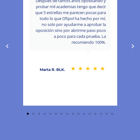
cinco
Después de tantos años opositando y
ue he
probar mil academias tengo que decir
sue
 para
que 5 estrellas me parecen pocas para
oñado
todo lo que Ofipol ha hecho por mí,
PTO.
no solo por ayudarme a aprobar la
oposición sino por abrirme paso poco
a poco para cada prueba. La
recomiendo 100%.
Marta R. BLK.