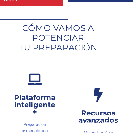
CÓMO VAMOS A
POTENCIAR
TU PREPARACIÓN
Plataforma
inteligente
+
Recursos
Contarás con herramientas
avanzados
digitales para practicar de
Preparación
forma intensiva:
personalizada
Tu plataforma será tu
Memorización y