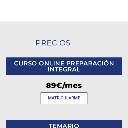
En nuestro centro tienes a disposición un
Servicio Médico-
Oftalmológico.
Nuestros profesionales te ayudarán a conocer las
posibles causas de exclusión y a asesorarte ante cualquier duda.
PRECIOS
CURSO ONLINE PREPARACIÓN
INTEGRAL
89€/mes
MATRICULARME
TEMARIO