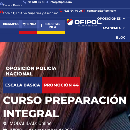
91 618 95 61
info@ofipol.com
Escala Básica:
626 44 70 29
contacto@ofipol.com
Escala Ejecutiva, Superior y Ascensos:
OPOSICIONES
CAMPUS
TIENDA
SOLICITAR
INFO
ACADEMIA
BLOG
OPOSICIÓN POLICÍA
NACIONAL
ESCALA BÁSICA
PROMOCIÓN 44
CURSO PREPARACIÓN
INTEGRAL
MODALIDAD: Online