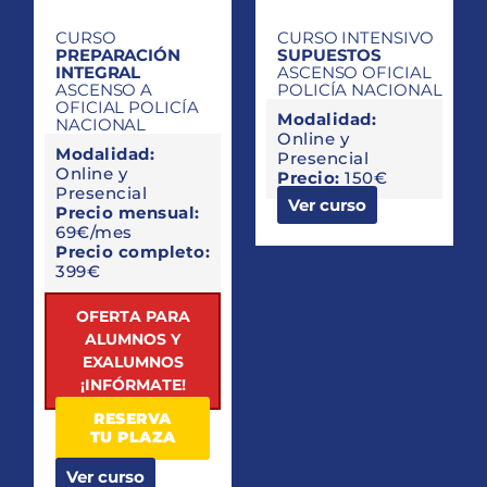
CURSO
CURSO INTENSIVO
PREPARACIÓN
SUPUESTOS
INTEGRAL
ASCENSO OFICIAL
ASCENSO A
POLICÍA NACIONAL
OFICIAL POLICÍA
Modalidad:
NACIONAL
Online y
Modalidad:
Presencial
Online y
Precio:
150€
Presencial
Ver curso
Precio mensual:
69€/mes
Precio completo:
399€
OFERTA PARA
ALUMNOS Y
EXALUMNOS
¡INFÓRMATE!
RESERVA
TU PLAZA
Ver curso