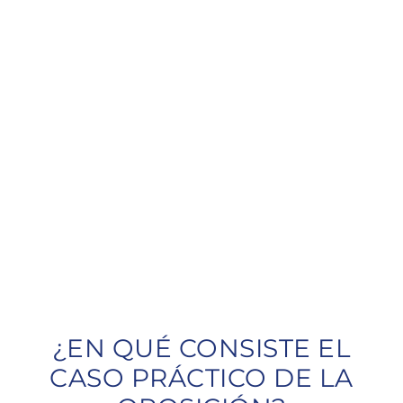
NACIONAL
El caso práctico o supuesto práctico es la prueba
de la segunda fase de la oposición a Policía
Nacional, tras los psicotécnicos y el examen
teórico. A continuación, te contamos en qué
consiste y cómo podemos ayudarte a preparar la
prueba.
¿EN QUÉ CONSISTE EL
CASO PRÁCTICO DE LA