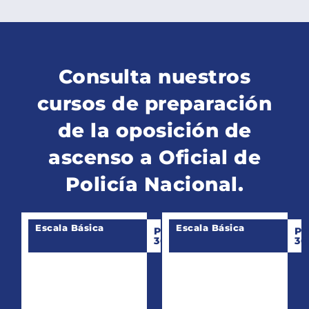
Consulta nuestros
cursos de preparación
de la oposición de
ascenso a Oficial de
Policía Nacional.
Escala Básica
Escala Básica
PROMO
P
36
36