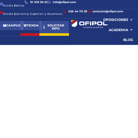
91 618 95 61
info@ofipol.com
Escala Básica:
626 44 70 29
contacto@ofipol.com
Escala Ejecutiva, Superior y Ascensos:
OPOSICIONES
CAMPUS
TIENDA
SOLICITAR
INFO
ACADEMIA
BLOG
CASO PRÁCTICO
OPOSICIÓN DE
ASCENSO A OFICIAL
DE POLICÍA