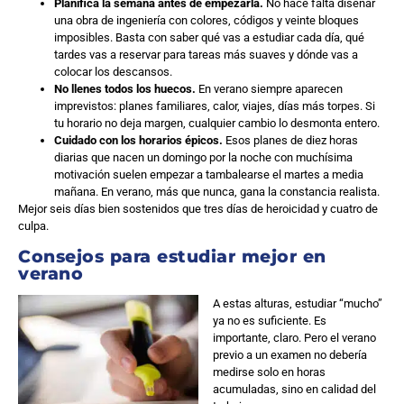
Planifica la semana antes de empezarla.
No hace falta diseñar
una obra de ingeniería con colores, códigos y veinte bloques
imposibles. Basta con saber qué vas a estudiar cada día, qué
tardes vas a reservar para tareas más suaves y dónde vas a
colocar los descansos.
No llenes todos los huecos.
En verano siempre aparecen
imprevistos: planes familiares, calor, viajes, días más torpes. Si
tu horario no deja margen, cualquier cambio lo desmonta entero.
Cuidado con los horarios épicos.
Esos planes de diez horas
diarias que nacen un domingo por la noche con muchísima
motivación suelen empezar a tambalearse el martes a media
mañana. En verano, más que nunca, gana la constancia realista.
Mejor seis días bien sostenidos que tres días de heroicidad y cuatro de
culpa.
Consejos para estudiar mejor en
verano
A estas alturas, estudiar “mucho”
ya no es suficiente. Es
importante, claro. Pero el verano
previo a un examen no debería
medirse solo en horas
acumuladas, sino en calidad del