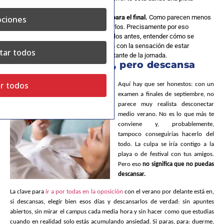
distinta.
No dejes CIB y personalidad para el final.
Como parecen menos
ciones
“estudiables”, es fácil aparcarlos. Precisamente por eso
conviene familiarizarse con ellos antes, entender cómo se
plantean y no llegar al examen con la sensación de estar
tar todos
improvisando una parte importante de la jornada.
Descansa unos días, pero descansa
bien
r todos
Aquí hay que ser honestos: con un
examen a finales de septiembre, no
parece muy realista desconectar
medio verano. No es lo que más te
conviene y, probablemente,
tampoco conseguirías hacerlo del
todo. La culpa se iría contigo a la
playa o de festival con tus amigos.
Pero eso
no significa que no puedas
descansar.
La clave para
ir a por todas en la oposición
con el verano por delante está en,
si descansas, elegir bien esos días y descansarlos de verdad: sin apuntes
abiertos, sin mirar el campus cada media hora y sin hacer como que estudias
cuando en realidad solo estás acumulando ansiedad. Si paras, para: duerme,