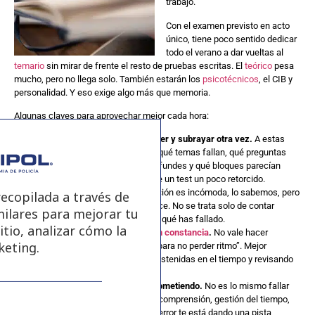
trabajo.
Con el examen previsto en acto
único, tiene poco sentido dedicar
todo el verano a dar vueltas al
temario
sin mirar de frente el resto de pruebas escritas. El
teórico
pesa
mucho, pero no llega solo. También estarán los
psicotécnicos
, el CIB y
personalidad. Y eso exige algo más que memoria.
Algunas claves para aprovechar mejor cada hora:
En el teórico, no te limites a leer y subrayar otra vez.
A estas
alturas necesitas comprobar qué temas fallan, qué preguntas
repites mal, qué artículos confundes y qué bloques parecían
dominados hasta que aparece un test un poco retorcido.
Corrige de verdad.
La corrección es incómoda, lo sabemos, pero
ecopilada a través de
ahí está buena parte del avance. No se trata solo de contar
milares para mejorar tu
aciertos, sino de entender por qué has fallado.
itio, analizar cómo la
Entrena
los psicotécnicos con constancia
.
No vale hacer
keting.
ejercicios de vez en cuando “para no perder ritmo”. Mejor
sesiones más breves, pero sostenidas en el tiempo y revisando
bien los errores.
Mira qué tipo de fallo estás cometiendo.
No es lo mismo fallar
por cálculo que por atención, comprensión, gestión del tiempo,
nervios o precipitación. Cada error te está dando una pista