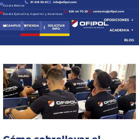
91 618 95 61
info@ofipol.com
Escala Básica:
626 44 70 29
contacto@ofipol.com
Escala Ejecutiva, Superior y Ascensos:
OPOSICIONES
CAMPUS
TIENDA
SOLICITAR
INFO
ACADEMIA
BLOG