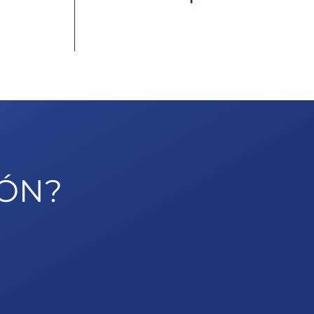
 examen:
En Ofipol no eres un número. Estamos
encial,
a tu lado en un camino lleno de
guntas,
altibajos, implicándonos contigo y
cnica de
motivándote siempre.
po, etc.
IÓN?