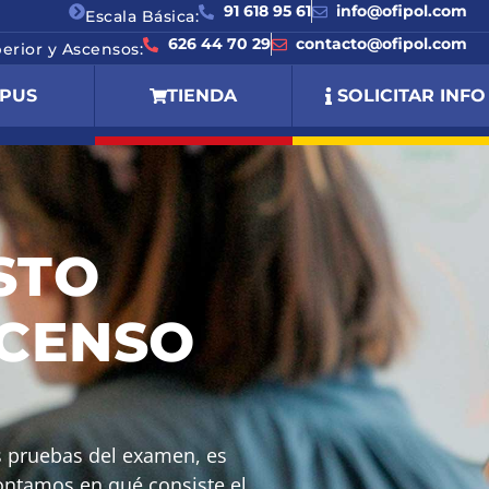
91 618 95 61
info@ofipol.com
Escala Básica:
626 44 70 29
contacto@ofipol.com
perior y Ascensos:
PUS
TIENDA
SOLICITAR INFO
STO
SCENSO
as pruebas del examen, es
 contamos en qué consiste el