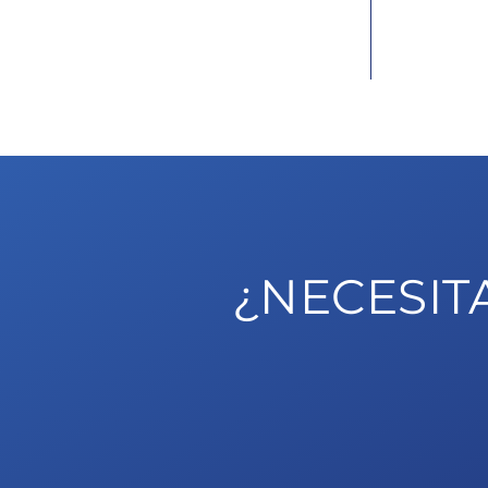
Son profesores referentes y
Nosotro
reconocidos en la oposición a Policía
cada día
Nacional por la eficacia de su método
confía e
de enseñanza. Nadie sabe más acerca
con
de esta oposición
¿NECESIT