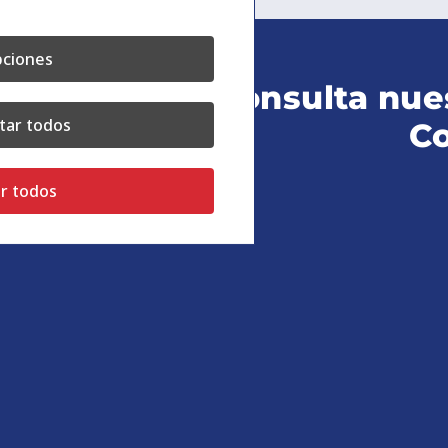
ciones
Consulta nue
tar todos
Co
r todos