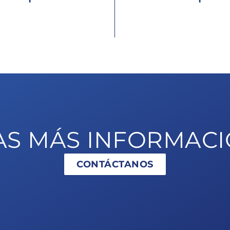
Dominarás cada parte del
s te decimos qué estudiar
selección de la materia es
 y con qué herramientas. Tú
adecuado análisis de pre
n nuestro método, nosotros
estrategia de respuesta, té
fiamos en tu esfuerzo.
redacción, gestión del tiem
AS MÁS INFORMAC
CONTÁCTANOS