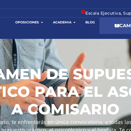
Escala Ejecutiva, Su
OPOSICIONES
ACADEMIA
BLOG
CAM
AMEN DE SUPUE
ICO PARA EL A
A COMISARIO
rio, te enfrentarás en única convocatoria, a todas l
l supuesto práctico, el psicotécnico y el biodata. Te