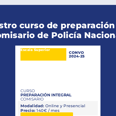
stro curso de preparación
misario de Policía Nacion
Escala Superior
CONVO
2024-25
CURSO
PREPARACIÓN INTEGRAL
COMISARIO
Modalidad:
Online y Presencial
Precio:
140€ / mes