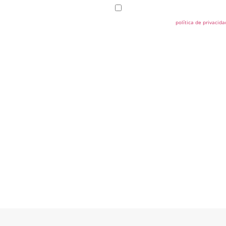
Deseo que OFIPOL me remita comunicacion
términos descritos en la
política de privacida
ión.
Enviar
con
,
del
fase