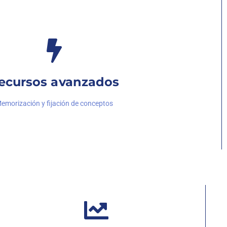
ecursos avanzados
emorización y fijación de conceptos
ales para practicar de forma intensiva:
 con trucos para acertar muy rápido los ejercicios psicotécnicos
aciones y reglas nemotécnicas de cada tema que no te puedes perder.
0 conceptos imprescindibles de cada tema.
Te servirán de ultra
en.
ladas:
las preguntas que vayas fallando, te irán saliendo en el buzón