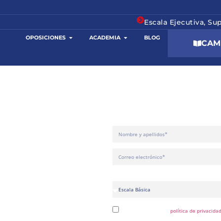
Escala Ejecutiva, Su
OPOSICIONES
ACADEMIA
BLOG
CAM
SOLICITA INFOR
PEGUE
¿En qué estás interesado?
He leído y acepto la
política de privacidad