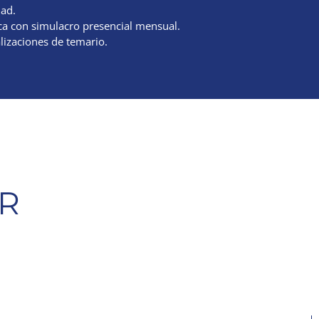
dad.
ica con simulacro presencial mensual.
alizaciones de temario.
R