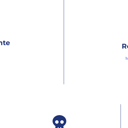
nte
R
M
Contarás con herramientas digit
Trucoteca:
vídeos cortos
típicos.
Píldoras:
tips, recomend
 alto nivel. Está perfeccionada
Cuestionarios de los 5
En ella, podrás visualizar las
resumen antes del exam
uestionarios de preguntas cortas,
Buzón de preguntas fal
 más fallas, acceder a las
de forma secuencial.