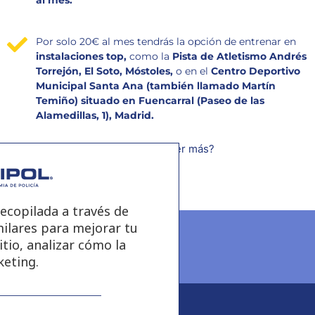
al mes.
Por solo 20€ al mes tendrás la opción de entrenar en
instalaciones top,
como la
Pista de Atletismo Andrés
Torrejón, El Soto, Móstoles,
o en el
Centro Deportivo
Municipal Santa Ana (también llamado Martín
Temiño) situado en Fuencarral (Paseo de las
Alamedillas, 1)
, Madrid.
¿Quieres saber más?
ecopilada a través de
milares para mejorar tu
tio, analizar cómo la
keting.