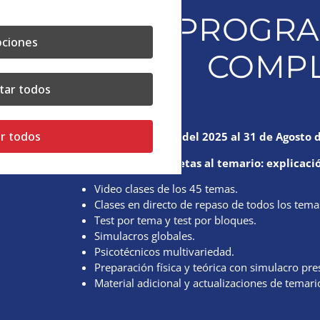
UNA PROGRA
ciones
COMPL
tar todos
PRIMERA FASE
r todos
Del 17 de Noviembre del 2025 al 31 de Agosto d
Varias vueltas completas al temario: explicaci
Video clases de los 45 temas.
Clases en directo de repaso de todos los tema
Test por tema y test por bloques.
Simulacros globales.
Psicotécnicos multivariedad.
Preparación física y teórica con simulacro pr
Material adicional y actualizaciones de temari