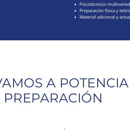
Psicotécnicos multivarie
Preparación física y teór
Material adicional y actu
AMOS A POTENCIA
 PREPARACIÓN