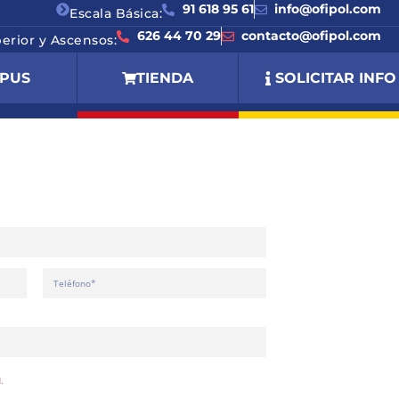
91 618 95 61
info@ofipol.com
Escala Básica:
626 44 70 29
contacto@ofipol.com
perior y Ascensos:
PUS
TIENDA
SOLICITAR INFO
MACIÓN
.