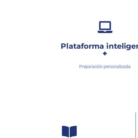
Plataforma intelige
+
Preparación personalizada
Tu plataforma será tu
centro de operaciones
para tu preparación de
con
Inteligencia Artificial
y es la más avanzada de todo el mercado. 
clases, realizar test online y repasar con su feedback, entrenar con c
descargar psicotécnicos, diseñar test personalizados con lo que