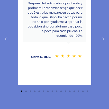
cinco
Después de tantos años opositando y
ue he
probar mil academias tengo que decir
sue
 para
que 5 estrellas me parecen pocas para
oñado
todo lo que Ofipol ha hecho por mí,
PTO.
no solo por ayudarme a aprobar la
oposición sino por abrirme paso poco
a poco para cada prueba. La
recomiendo 100%.
Marta R. BLK.