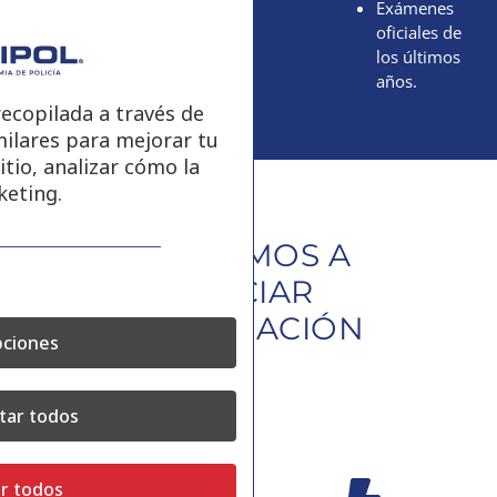
Exámenes
oficiales de
los últimos
años.
ecopilada a través de
milares para mejorar tu
itio, analizar cómo la
keting.
CÓMO VAMOS A
POTENCIAR
TU PREPARACIÓN
ciones
tar todos
r todos