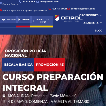
91 618 95 61
info@ofipol.com
Escala Básica:
626 44 70 29
contacto@ofipol.com
Escala Ejecutiva, Superior y Ascensos:
OPOSICIONES
CAMPUS
TIENDA
SOLICITAR
INFO
ACADEMIA
BLOG
OPOSICIÓN POLICÍA
NACIONAL
ESCALA BÁSICA
PROMOCIÓN 43
CURSO PREPARACIÓN
INTEGRAL
MODALIDAD: Presencial (Sede Móstoles)
4 DE MAYO: COMIENZA LA VUELTA AL TEMARIO