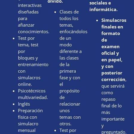
olvido.
sociales e
interactivas
informática.
diseñadas
Clases de
para
todos los
Simulacros
afianzar
temas,
finales en
conocimientos.
enfocándolos
formato
Test por
de un
de
tema, test
modo
examen
por
diferente a
oficial y
bloques y
las clases
en papel,
entrenamiento
de la
y con
con
primera
posterior
simulacros
fase y con
corrección
,
online.
el
que servirá
Psicotécnicos
propósito
como
multivariedad.
de
repaso
Inglés
relacionar
final de lo
Preparación
unos
más
física con
temas con
importante
simulacro
otros.
y
mensual
Test por
preguntado.