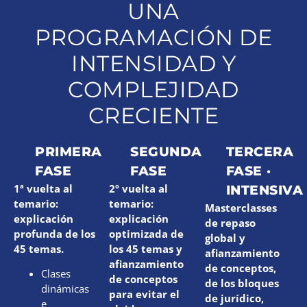
UNA
PROGRAMACIÓN DE
INTENSIDAD Y
COMPLEJIDAD
CRECIENTE
PRIMERA
SEGUNDA
TERCERA
FASE
FASE
FASE ·
1ª vuelta al
2º vuelta al
INTENSIVA
temario:
temario:
Masterclasses
explicación
explicación
de repaso
profunda de los
optimizada de
global y
45 temas.
los 45 temas y
afianzamiento
afianzamiento
de conceptos,
Clases
de conceptos
de los bloques
dinámicas
para evitar el
de jurídico,
e